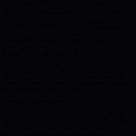
ECDSA secp256k1
Bitcoin usadas
expuestos
MetaMask /
ECDSA secp256k1
Crítico — sin PQC
Trust Wallet
Alto — hardware
Ledger / Trezor
ECDSA hardware
inútil contra Shor
Cartera
CRYSTALS-Kyber +
Cuánticamente
Cuántica BMIC
Dilithium NIST 2024
Segura
Cómo BMIC Resuelve Esto Hoy
BMIC usa CRYSTALS-Kyber (ML-KEM FIPS 203) y
CRYSTALS-Dilithium (ML-DSA FIPS 204) más arquitectura
Smart Account ERC-4337 que oculta completamente las claves
públicas. Preventa activa a $0,049999. Más de $500K recaudados.
Auditado. 120+ publicaciones globales.
Preguntas Frecuentes
¿Las computadoras cuánticas realmente romperán Bitcoin?
Sí — confirmado matemáticamente. ECDSA secp256k1 roto por el
algoritmo de Shor. ~4M BTC en riesgo crítico en 10-15 años.
¿MetaMask es seguro contra computadoras cuánticas?