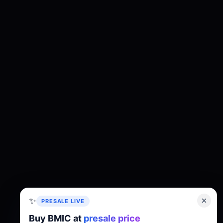
✨
PRESALE LIVE
Buy BMIC at
presale price