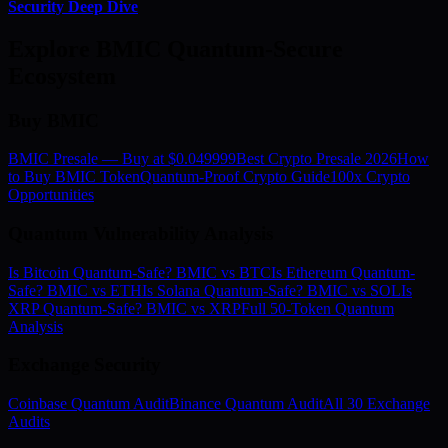
Security Deep Dive
Explore BMIC Quantum-Secure
Ecosystem
Buy BMIC
BMIC Presale — Buy at $0.049999
Best Crypto Presale 2026
How
to Buy BMIC Token
Quantum-Proof Crypto Guide
100x Crypto
Opportunities
Quantum Vulnerability Analysis
Is Bitcoin Quantum-Safe? BMIC vs BTC
Is Ethereum Quantum-
Safe? BMIC vs ETH
Is Solana Quantum-Safe? BMIC vs SOL
Is
XRP Quantum-Safe? BMIC vs XRP
Full 50-Token Quantum
Analysis
Exchange Security
Coinbase Quantum Audit
Binance Quantum Audit
All 30 Exchange
Audits