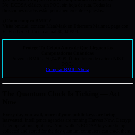
No. ECDSA clásico, sin PQC, sin hoja de ruta. Todas las
direcciones usadas están permanentemente expuestas.
¿Cómo compro BMIC?
Visita bmic.ai, conecta MetaMask en Ethereum Mainnet, paga con
ETH o USDT. Precio actual $0,049999.
Protege Tu Cripto Antes de Que Lleguen las
Computadoras Cuánticas
Preventa BMIC a $0,049999. Único token de cartera NIST
PQC.
Comprar BMIC Ahora
The Quantum Clock Is Ticking — Act
Now
Every day you wait, more of your public keys are being
harvested.
Intelligence agencies are running Harvest Now, Decrypt
Later operations right now. Your wallet’s ECDSA keys are being
collected and stored for the day quantum computers can crack them.