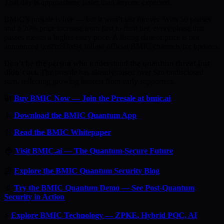
That day is approaching faster than anyone expected.
BMIC’s presale is live — but it won’t last forever. With 50 phases
and a 20% price increase from first to final tier, every phase that
passes means a higher entry price. A listing date or price is not
announced \xe2\x80\x94 follow official BMIC channels for updates.
Don’t be the person who understood the quantum threat but
didn’t act.
The presale has already raised over $an undisclosed
sum, reflecting growing interest from early supporters.
🔐
Buy BMIC Now — Join the Presale at bmic.ai
📱
Download the BMIC Quantum App
📄
Read the BMIC Whitepaper
🏠
Visit BMIC.ai — The Quantum-Secure Future
📰
Explore the BMIC Quantum Security Blog
🔬
Try the BMIC Quantum Demo — See Post-Quantum
Security in Action
⚡
Explore BMIC Technology — ZPKE, Hybrid PQC, AI